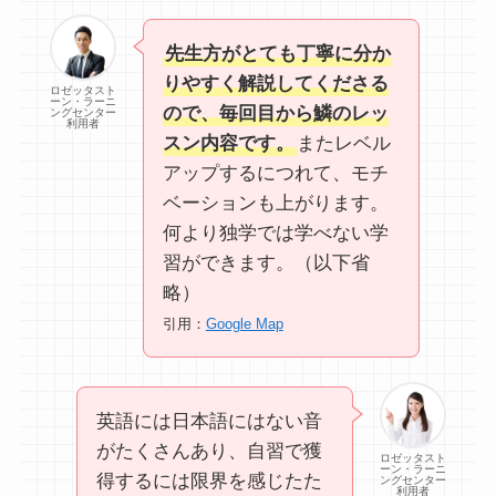
先生方がとても丁寧に分か
りやすく解説してくださる
ロゼッタスト
ーン・ラーニ
ので、毎回目から鱗のレッ
ングセンター
利用者
スン内容です。
またレベル
アップするにつれて、モチ
ベーションも上がります。
何より独学では学べない学
習ができます。（以下省
略）
引用：
Google Map
英語には日本語にはない音
がたくさんあり、自習で獲
ロゼッタスト
ーン・ラーニ
得するには限界を感じたた
ングセンター
利用者