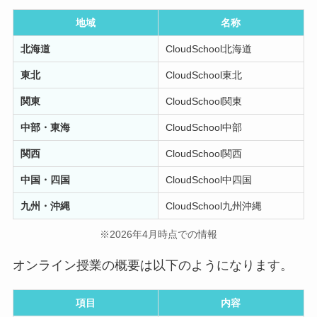
地域
名称
北海道
CloudSchool北海道
東北
CloudSchool東北
関東
CloudSchool関東
中部・東海
CloudSchool中部
関西
CloudSchool関西
中国・四国
CloudSchool中四国
九州・沖縄
CloudSchool九州沖縄
※2026年4月時点での情報
オンライン授業の概要は以下のようになります。
項目
内容