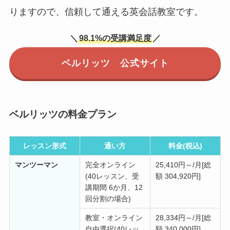
りますので、
信頼して通える英会話教室です。
＼
98.1%の受講満足度
／
ベルリッツ 公式サイト
ベルリッツの料金プラン
レッスン形式
通い方
料金(税込)
マンツーマン
完全オンライン
25,410円～/月[総
(40レッスン、受
額 304,920円]
講期間 6か月、12
回分割の場合)
教室・オンライン
28,334円～/月[総
自由選択(40レッ
額 340,000円]