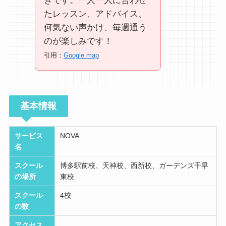
きです。一人一人に合わせ
たレッスン、アドバイス、
何気ない声かけ、毎週通う
のが楽しみです！
引用：
Google map
基本情報
サービス
NOVA
名
スクール
博多駅前校、天神校、西新校、ガーデンズ千早
の場所
東校
スクール
4校
の数
アクセス