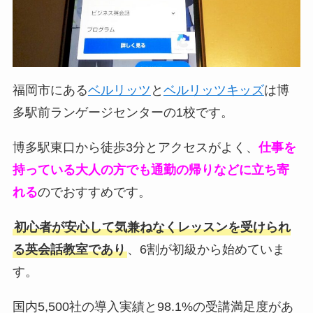
福岡市にある
ベルリッツ
と
ベルリッツキッズ
は博
多駅前ランゲージセンターの1校です。
博多駅東口から徒歩3分とアクセスがよく、
仕事を
持っている大人の方でも通勤の帰りなどに立ち寄
れる
のでおすすめです。
初心者が安心して気兼ねなくレッスンを受けられ
る英会話教室であり
、6割が初級から始めていま
す。
国内5,500社の導入実績と98.1%の受講満足度があ