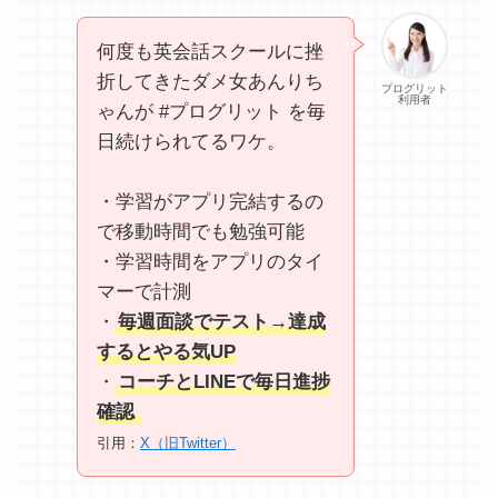
何度も英会話スクールに挫
折してきたダメ女あんりち
プログリット
利用者
ゃんが #プログリット を毎
日続けられてるワケ。
・学習がアプリ完結するの
で移動時間でも勉強可能
・学習時間をアプリのタイ
マーで計測
・
毎週面談でテスト→達成
するとやる気UP
・
コーチとLINEで毎日進捗
確認
引用：
X（旧Twitter）