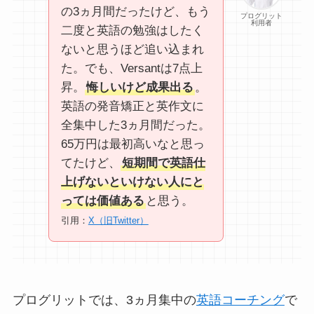
の3ヵ月間だったけど、もう
プログリット
利用者
二度と英語の勉強はしたく
ないと思うほど追い込まれ
た。でも、Versantは7点上
昇。
悔しいけど成果出る
。
英語の発音矯正と英作文に
全集中した3ヵ月間だった。
65万円は最初高いなと思っ
てたけど、
短期間で英語仕
上げないといけない人にと
っては価値ある
と思う。
引用：
X（旧Twitter）
プログリットでは、3ヵ月集中の
英語コーチング
で