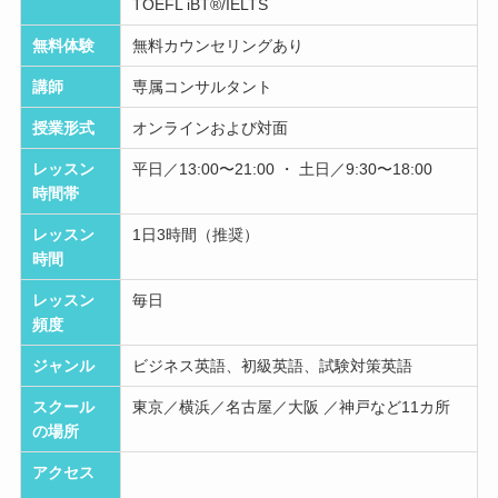
TOEFL iBT®/IELTS
無料体験
無料カウンセリングあり
講師
専属コンサルタント
授業形式
オンラインおよび対面
レッスン
平日／13:00〜21:00 ・ 土日／9:30〜18:00
時間帯
レッスン
1日3時間（推奨）
時間
レッスン
毎日
頻度
ジャンル
ビジネス英語、初級英語、試験対策英語
スクール
東京／横浜／名古屋／大阪 ／神戸など11カ所
の場所
アクセス