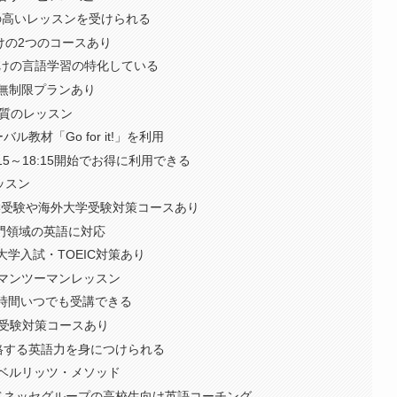
の高いレッスンを受けられる
向けの2つのコースあり
向けの言語学習の特化している
無制限プランあり
高品質のレッスン
教材「Go for it!」を利用
15～18:15開始でお得に利用できる
ッスン
y ｜難関大学受験や海外大学受験対策コースあり
門領域の英語に対応
大学入試・TOEIC対策あり
マンツーマンレッスン
24時間いつでも受講できる
の受験対策コースあり
格する英語力を身につけられる
ベルリッツ・メソッド
験部｜ベネッセグループの高校生向け英語コーチング