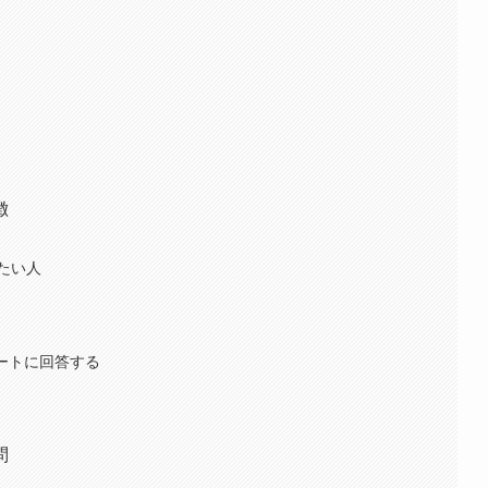
徴
たい人
ートに回答する
問